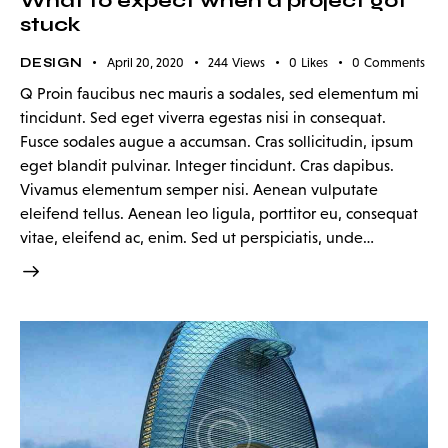
What to expect when a project got
stuck
DESIGN
April 20, 2020
244
Views
0
Likes
0
Comments
Q Proin faucibus nec mauris a sodales, sed elementum mi
tincidunt. Sed eget viverra egestas nisi in consequat.
Fusce sodales augue a accumsan. Cras sollicitudin, ipsum
eget blandit pulvinar. Integer tincidunt. Cras dapibus.
Vivamus elementum semper nisi. Aenean vulputate
eleifend tellus. Aenean leo ligula, porttitor eu, consequat
vitae, eleifend ac, enim. Sed ut perspiciatis, unde…