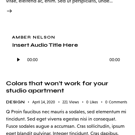
vitae, eleifend ac, enim. Sed ut perspiciatis, unde…
AMBER NELSON
Insert Audio Title Here
Audio
00:00
00:00
Player
Colors that won’t work for your
studio apartment
DESIGN
April 14, 2020
221
Views
0
Likes
0
Comments
Q Proin faucibus nec mauris a sodales, sed elementum mi
tincidunt. Sed eget viverra egestas nisi in consequat.
Fusce sodales augue a accumsan. Cras sollicitudin, ipsum
eget blandit pulvinar. Integer tincidunt. Cras dapibus.