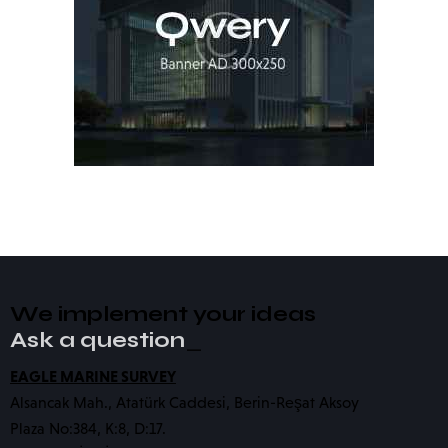
We implement your ideas​
Ask a question!
_
EAGLE MARINE SURVEY
Alsancak Mah., Atatürk Caddesi, Berin-Reşat Aksoy
Plaza No:384, K:8, D:17.