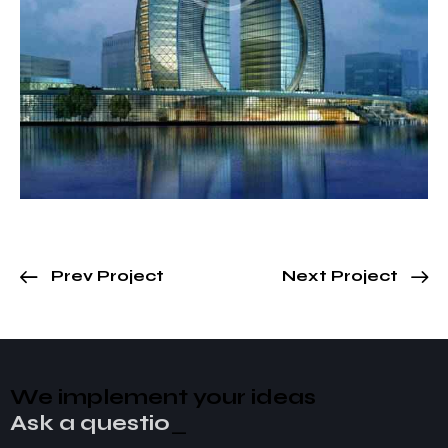
Prev Project
Next Project
We implement your ideas​
Ask a question!
_